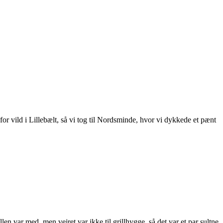
or vild i Lillebælt, så vi tog til Nordsminde, hvor vi dykkede et pænt
en var med, men vejret var ikke til grillhygge, så det var et par sultne