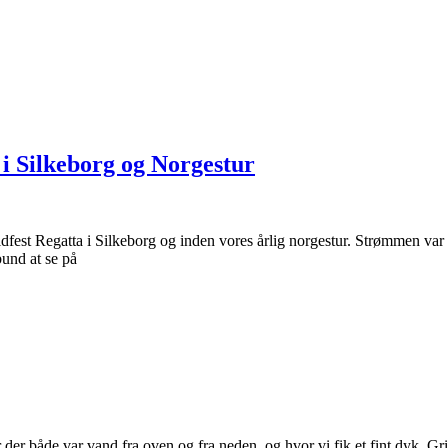
a i Silkeborg og Norgestur
dfest Regatta i Silkeborg og inden vores årlig norgestur. Strømmen var f
bund at se på
er både var vand fra oven og fra neden, og hvor vi fik et fint dyk. Grill