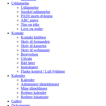
Uddannelse
Uddannelse
Snorkel uddannelse
PADI sports dykning
ABC prøve
Tips og triks
Love og regler
Kontakt
Kontakt klubben
Skriv til formanden
Skriv til kasseren
Skriv til webmaster
Bestyrelsen
Udvalg
Båd fører
Instruktører
Flaske kontrol / Luft fyldning
Kalender
Kalender
Administrer tilmeldninger
Mine tilmeldinger
Rediger kalender
Rediger lokationer
Galleri
Dokumenter