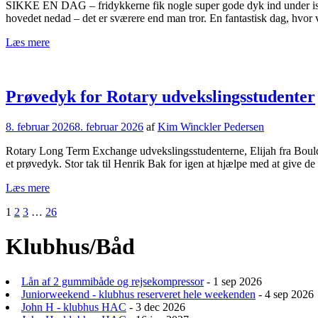
SIKKE EN DAG – fridykkerne fik nogle super gode dyk ind under isen,
hovedet nedad – det er sværere end man tror. En fantastisk dag, hvo
Læs mere
Prøvedyk for Rotary udvekslingsstudenter
8. februar 2026
8. februar 2026
af
Kim Winckler Pedersen
Rotary Long Term Exchange udvekslingsstudenterne, Elijah fra Boulder
et prøvedyk. Stor tak til Henrik Bak for igen at hjælpe med at give 
Læs mere
Indlægsinddeling
1
2
3
…
26
Klubhus/Båd
Lån af 2 gummibåde og rejsekompressor
- 1 sep 2026
Juniorweekend - klubhus reserveret hele weekenden
- 4 sep 2026
John H - klubhus HAC
- 3 dec 2026