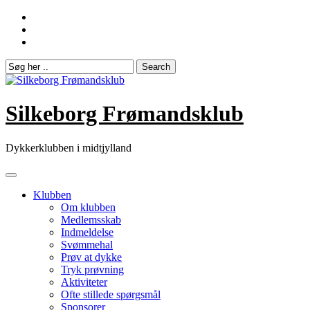
Skip
to
content
Silkeborg Frømandsklub
Dykkerklubben i midtjylland
Klubben
Om klubben
Medlemsskab
Indmeldelse
Svømmehal
Prøv at dykke
Tryk prøvning
Aktiviteter
Ofte stillede spørgsmål
Sponsorer