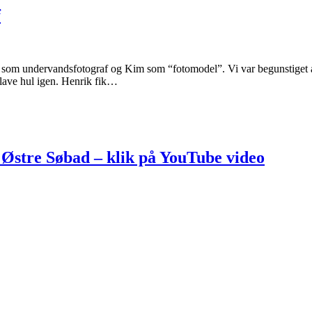
f
om undervandsfotograf og Kim som “fotomodel”. Vi var begunstiget af
t lave hul igen. Henrik fik…
ed Østre Søbad – klik på YouTube video