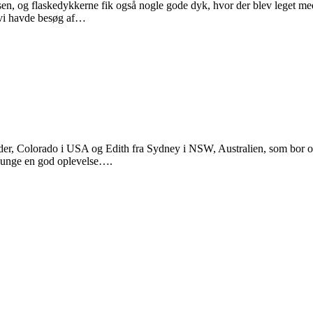
 og flaskedykkerne fik også nogle gode dyk, hvor der blev leget med 
r vi havde besøg af…
, Colorado i USA og Edith fra Sydney i NSW, Australien, som bor og gå
de unge en god oplevelse….