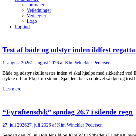
Journaler
Vejledninger
Vedtægter
Logo
Log ind
Test af både og udstyr inden ildfest regatt
1. august 2026
1. august 2026
af
Kim Winckler Pedersen
Både og udstyr skulle testes inden vi skal hjælpe med sikkerhed ved Il
stykke ud for Fløjstrup strand. Sjældent har vi oplevet så død og trist 
Læs mere
“Fyraftensdyk” søndag 26.7 i silende regn
27. juli 2026
27. juli 2026
af
Kim Winckler Pedersen
Søndag den 26. juli tog Jens N og Kim W til Søbadet i Lillebælt, hvor d