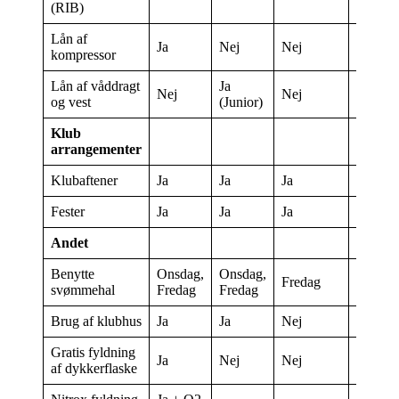
(RIB)
Lån af
Ja
Nej
Nej
Nej
kompressor
Lån af våddragt
Ja
Nej
Nej
Nej
og vest
(Junior)
Klub
arrangementer
Klubaftener
Ja
Ja
Ja
Ja
Fester
Ja
Ja
Ja
Ja
Andet
Benytte
Onsdag,
Onsdag,
Fredag
Nej
svømmehal
Fredag
Fredag
Brug af klubhus
Ja
Ja
Nej
Nej
Gratis fyldning
Ja
Nej
Nej
Nej
af dykkerflaske