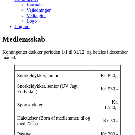
Journaler
Vejledninger
Vedtægter
Logo
Log ind
Medlemsskab
Kontingentet dækker perioden 1/1 til 31/12, og betales i december
måned.
Snorkeldykker, junior
Kr. 850,-
Snorkeldykker, senior (UV Jagt,
Kr. 950,-
Fridykker)
Kr.
Sportsdykker
1.550,-
Haletudser (Børn af medlemmer, til og
Kr. 50,-
med 25 år)
Passive
Kr. 200,-