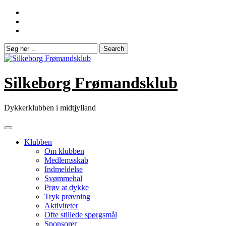
Skip
to
content
Silkeborg Frømandsklub
Dykkerklubben i midtjylland
Klubben
Om klubben
Medlemsskab
Indmeldelse
Svømmehal
Prøv at dykke
Tryk prøvning
Aktiviteter
Ofte stillede spørgsmål
Sponsorer