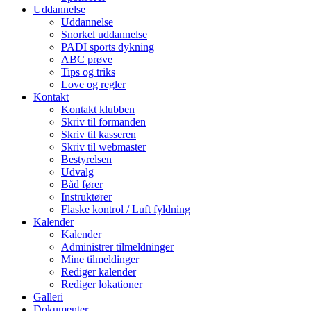
Uddannelse
Uddannelse
Snorkel uddannelse
PADI sports dykning
ABC prøve
Tips og triks
Love og regler
Kontakt
Kontakt klubben
Skriv til formanden
Skriv til kasseren
Skriv til webmaster
Bestyrelsen
Udvalg
Båd fører
Instruktører
Flaske kontrol / Luft fyldning
Kalender
Kalender
Administrer tilmeldninger
Mine tilmeldinger
Rediger kalender
Rediger lokationer
Galleri
Dokumenter