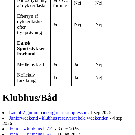
Nitrox fyldning
Ja + O2
Nej
Nej
Nej
af dykkerflaske
forbrug
Eftersyn af
dykkerflaske
Ja
Nej
Nej
Nej
efter
trykprøvning
Dansk
Sportsdykker
Forbund
Medlems blad
Ja
Ja
Nej
Nej
Kollektiv
Ja
Ja
Nej
Nej
forsikring
Klubhus/Båd
Lån af 2 gummibåde og rejsekompressor
- 1 sep 2026
Juniorweekend - klubhus reserveret hele weekenden
- 4 sep
2026
John H - klubhus HAC
- 3 dec 2026
John H - klubhus HAC
- 16 jan 2027