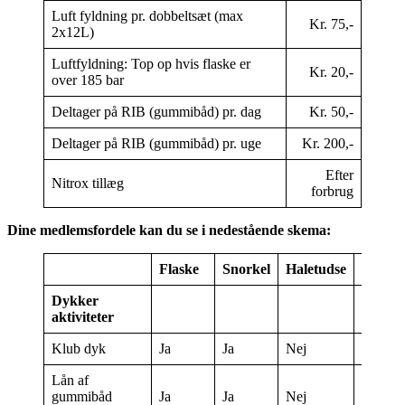
Luft fyldning pr. dobbeltsæt (max
Kr. 75,-
2x12L)
Luftfyldning: Top op hvis flaske er
Kr. 20,-
over 185 bar
Deltager på RIB (gummibåd) pr. dag
Kr. 50,-
Deltager på RIB (gummibåd) pr. uge
Kr. 200,-
Efter
Nitrox tillæg
forbrug
Dine medlemsfordele kan du se i nedestående skema:
Flaske
Snorkel
Haletudse
Passiv
Dykker
aktiviteter
Klub dyk
Ja
Ja
Nej
Nej
Lån af
gummibåd
Ja
Ja
Nej
Nej