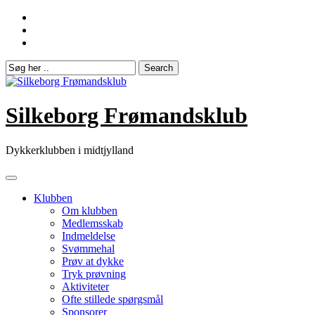
Skip
to
content
Silkeborg Frømandsklub
Dykkerklubben i midtjylland
Klubben
Om klubben
Medlemsskab
Indmeldelse
Svømmehal
Prøv at dykke
Tryk prøvning
Aktiviteter
Ofte stillede spørgsmål
Sponsorer