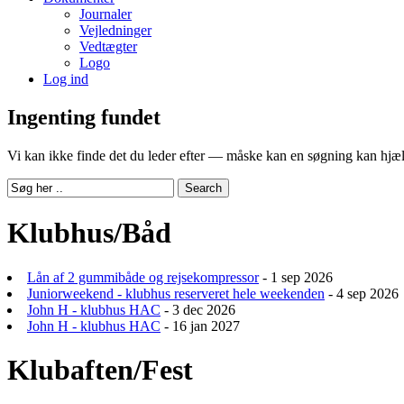
Journaler
Vejledninger
Vedtægter
Logo
Log ind
Ingenting fundet
Vi kan ikke finde det du leder efter — måske kan en søgning kan hjæ
Klubhus/Båd
Lån af 2 gummibåde og rejsekompressor
- 1 sep 2026
Juniorweekend - klubhus reserveret hele weekenden
- 4 sep 2026
John H - klubhus HAC
- 3 dec 2026
John H - klubhus HAC
- 16 jan 2027
Klubaften/Fest