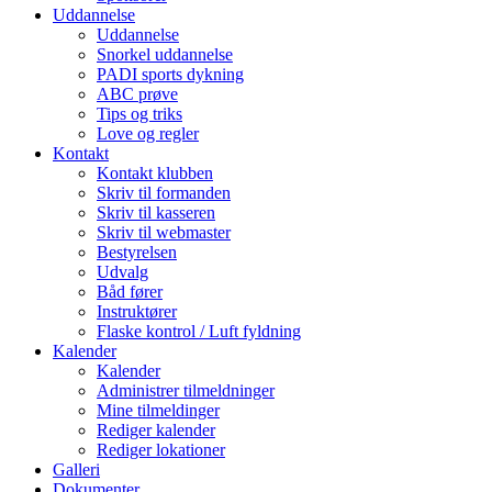
Uddannelse
Uddannelse
Snorkel uddannelse
PADI sports dykning
ABC prøve
Tips og triks
Love og regler
Kontakt
Kontakt klubben
Skriv til formanden
Skriv til kasseren
Skriv til webmaster
Bestyrelsen
Udvalg
Båd fører
Instruktører
Flaske kontrol / Luft fyldning
Kalender
Kalender
Administrer tilmeldninger
Mine tilmeldinger
Rediger kalender
Rediger lokationer
Galleri
Dokumenter