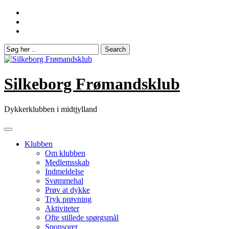
Skip
to
content
Silkeborg Frømandsklub
Dykkerklubben i midtjylland
Klubben
Om klubben
Medlemsskab
Indmeldelse
Svømmehal
Prøv at dykke
Tryk prøvning
Aktiviteter
Ofte stillede spørgsmål
Sponsorer