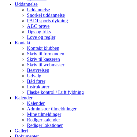
Uddannelse
Uddannelse
Snorkel uddannelse
PADI sports dykning
ABC prøve
Tips og triks
Love og regler
Kontakt
Kontakt klubben
Skriv til formanden
Skriv til kasseren
Skriv til webmaster
Bestyrelsen
Udvalg
Båd fører
Instruktører
Flaske kontrol / Luft fyldning
Kalender
Kalender
Administrer tilmeldninger
Mine tilmeldinger
Rediger kalender
Rediger lokationer
Galleri
Dokumenter