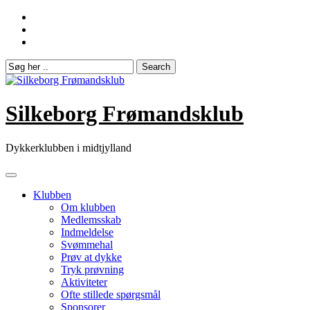
Skip
to
content
Silkeborg Frømandsklub
Dykkerklubben i midtjylland
Klubben
Om klubben
Medlemsskab
Indmeldelse
Svømmehal
Prøv at dykke
Tryk prøvning
Aktiviteter
Ofte stillede spørgsmål
Sponsorer