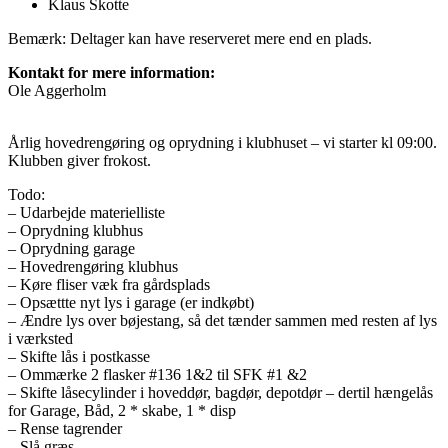
Klaus Skotte
Bemærk: Deltager kan have reserveret mere end en plads.
Kontakt for mere information:
Ole Aggerholm
Årlig hovedrengøring og oprydning i klubhuset – vi starter kl 09:00.
Klubben giver frokost.
Todo:
– Udarbejde materielliste
– Oprydning klubhus
– Oprydning garage
– Hovedrengøring klubhus
– Køre fliser væk fra gårdsplads
– Opsættte nyt lys i garage (er indkøbt)
– Ændre lys over bøjestang, så det tænder sammen med resten af lys
i værksted
– Skifte lås i postkasse
– Ommærke 2 flasker #136 1&2 til SFK #1 &2
– Skifte låsecylinder i hoveddør, bagdør, depotdør – dertil hængelås
for Garage, Båd, 2 * skabe, 1 * disp
– Rense tagrender
– Slå græs