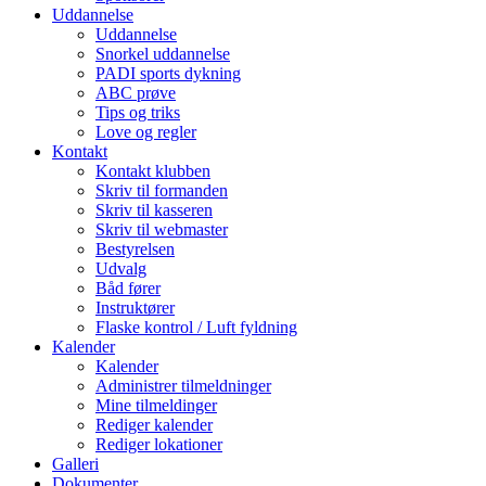
Uddannelse
Uddannelse
Snorkel uddannelse
PADI sports dykning
ABC prøve
Tips og triks
Love og regler
Kontakt
Kontakt klubben
Skriv til formanden
Skriv til kasseren
Skriv til webmaster
Bestyrelsen
Udvalg
Båd fører
Instruktører
Flaske kontrol / Luft fyldning
Kalender
Kalender
Administrer tilmeldninger
Mine tilmeldinger
Rediger kalender
Rediger lokationer
Galleri
Dokumenter