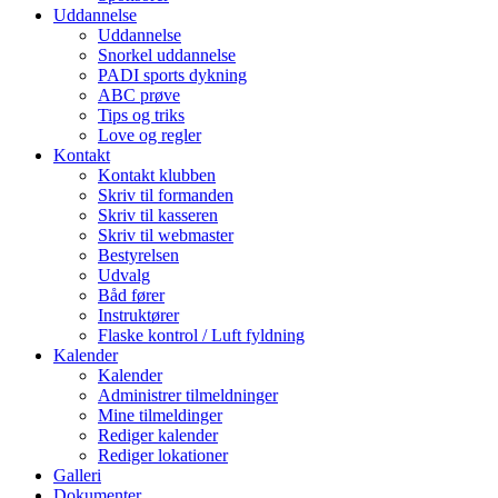
Uddannelse
Uddannelse
Snorkel uddannelse
PADI sports dykning
ABC prøve
Tips og triks
Love og regler
Kontakt
Kontakt klubben
Skriv til formanden
Skriv til kasseren
Skriv til webmaster
Bestyrelsen
Udvalg
Båd fører
Instruktører
Flaske kontrol / Luft fyldning
Kalender
Kalender
Administrer tilmeldninger
Mine tilmeldinger
Rediger kalender
Rediger lokationer
Galleri
Dokumenter