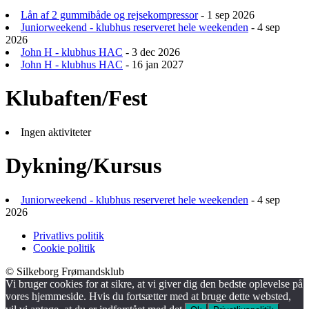
Lån af 2 gummibåde og rejsekompressor
- 1 sep 2026
Juniorweekend - klubhus reserveret hele weekenden
- 4 sep
2026
John H - klubhus HAC
- 3 dec 2026
John H - klubhus HAC
- 16 jan 2027
Klubaften/Fest
Ingen aktiviteter
Dykning/Kursus
Juniorweekend - klubhus reserveret hele weekenden
- 4 sep
2026
Privatlivs politik
Cookie politik
© Silkeborg Frømandsklub
Vi bruger cookies for at sikre, at vi giver dig den bedste oplevelse på
vores hjemmeside. Hvis du fortsætter med at bruge dette websted,