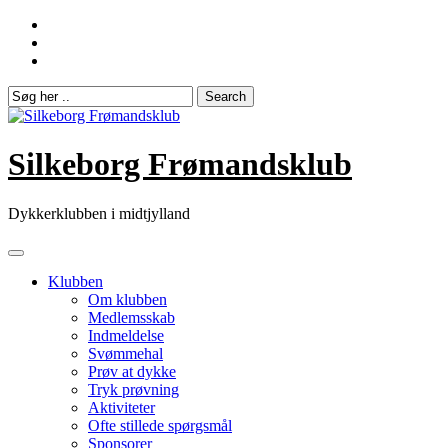
Skip
to
content
Silkeborg Frømandsklub
Dykkerklubben i midtjylland
Klubben
Om klubben
Medlemsskab
Indmeldelse
Svømmehal
Prøv at dykke
Tryk prøvning
Aktiviteter
Ofte stillede spørgsmål
Sponsorer