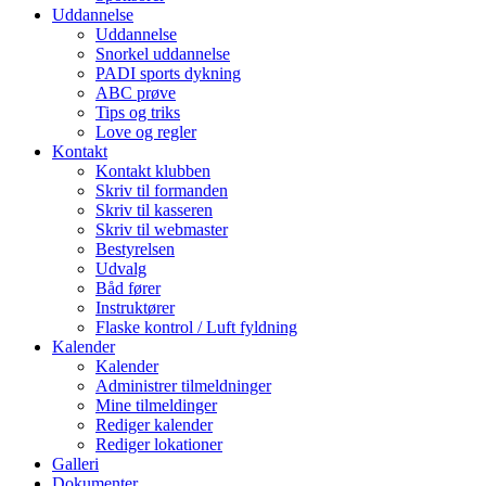
Uddannelse
Uddannelse
Snorkel uddannelse
PADI sports dykning
ABC prøve
Tips og triks
Love og regler
Kontakt
Kontakt klubben
Skriv til formanden
Skriv til kasseren
Skriv til webmaster
Bestyrelsen
Udvalg
Båd fører
Instruktører
Flaske kontrol / Luft fyldning
Kalender
Kalender
Administrer tilmeldninger
Mine tilmeldinger
Rediger kalender
Rediger lokationer
Galleri
Dokumenter