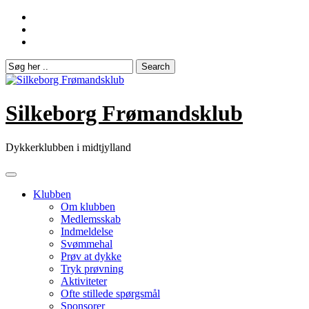
Skip
to
content
Silkeborg Frømandsklub
Dykkerklubben i midtjylland
Klubben
Om klubben
Medlemsskab
Indmeldelse
Svømmehal
Prøv at dykke
Tryk prøvning
Aktiviteter
Ofte stillede spørgsmål
Sponsorer