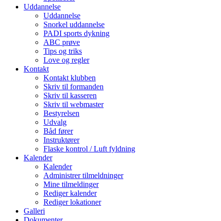
Uddannelse
Uddannelse
Snorkel uddannelse
PADI sports dykning
ABC prøve
Tips og triks
Love og regler
Kontakt
Kontakt klubben
Skriv til formanden
Skriv til kasseren
Skriv til webmaster
Bestyrelsen
Udvalg
Båd fører
Instruktører
Flaske kontrol / Luft fyldning
Kalender
Kalender
Administrer tilmeldninger
Mine tilmeldinger
Rediger kalender
Rediger lokationer
Galleri
Dokumenter