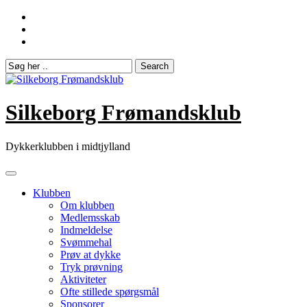
Skip
to
content
Silkeborg Frømandsklub
Dykkerklubben i midtjylland
Klubben
Om klubben
Medlemsskab
Indmeldelse
Svømmehal
Prøv at dykke
Tryk prøvning
Aktiviteter
Ofte stillede spørgsmål
Sponsorer