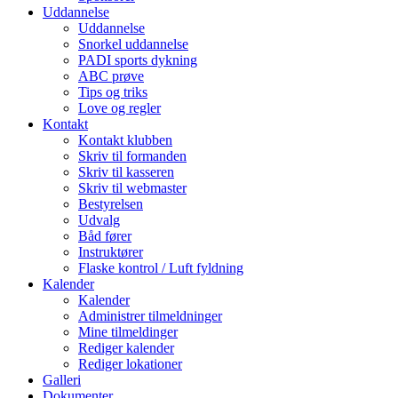
Uddannelse
Uddannelse
Snorkel uddannelse
PADI sports dykning
ABC prøve
Tips og triks
Love og regler
Kontakt
Kontakt klubben
Skriv til formanden
Skriv til kasseren
Skriv til webmaster
Bestyrelsen
Udvalg
Båd fører
Instruktører
Flaske kontrol / Luft fyldning
Kalender
Kalender
Administrer tilmeldninger
Mine tilmeldinger
Rediger kalender
Rediger lokationer
Galleri
Dokumenter