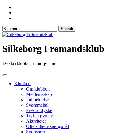
Skip
to
content
Silkeborg Frømandsklub
Dykkerklubben i midtjylland
Klubben
Om klubben
Medlemsskab
Indmeldelse
Svømmehal
Prøv at dykke
Tryk prøvning
Aktiviteter
Ofte stillede spørgsmål
Sponsorer