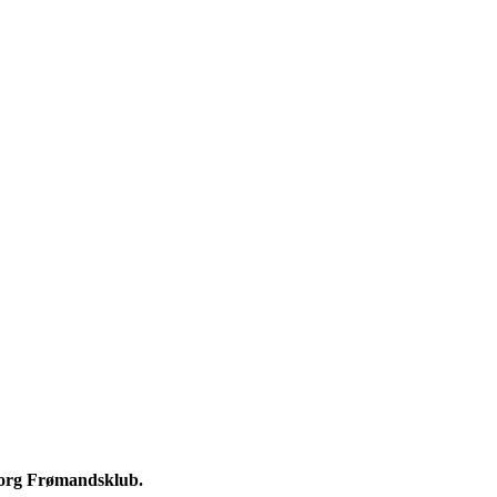
eborg Frømandsklub.