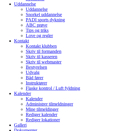
Uddannelse
Uddannelse
Snorkel uddannelse
PADI sports dykning
ABC prøve
Tips og triks
Love og regler
Kontakt
Kontakt klubben
Skriv til formanden
Skriv til kasseren
Skriv til webmaster
Bestyrelsen
Udvalg
Båd fører
Instruktører
Flaske kontrol / Luft fyldning
Kalender
Kalender
Administrer tilmeldninger
Mine tilmeldinger
Rediger kalender
Rediger lokationer
Galleri
Dokumenter