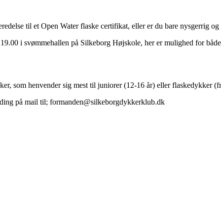
beredelse til et Open Water flaske certifikat, eller er du bare nysgerrig og
l. 19.00 i svømmehallen på Silkeborg Højskole, her er mulighed for bå
 som henvender sig mest til juniorer (12-16 år) eller flaskedykker (fr
melding på mail til; formanden@silkeborgdykkerklub.dk