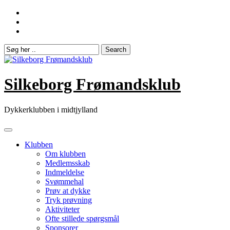
Skip
to
content
Silkeborg Frømandsklub
Dykkerklubben i midtjylland
Klubben
Om klubben
Medlemsskab
Indmeldelse
Svømmehal
Prøv at dykke
Tryk prøvning
Aktiviteter
Ofte stillede spørgsmål
Sponsorer