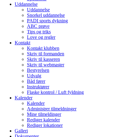
Uddannelse
Uddannelse
Snorkel uddannelse
PADI sports dykning
ABC prøve
Tips og triks
Love og regler
Kontakt
Kontakt klubben
Skriv til formanden
Skriv til kasseren
Skriv til webmaster
Bestyrelsen
Udvalg
Båd fører
Instruktører
Flaske kontrol / Luft fyldning
Kalender
Kalender
Administrer tilmeldninger
Mine tilmeldinger
Rediger kalender
Rediger lokationer
Galleri
Dokumenter