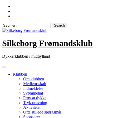
Skip
to
content
Silkeborg Frømandsklub
Dykkerklubben i midtjylland
Klubben
Om klubben
Medlemsskab
Indmeldelse
Svømmehal
Prøv at dykke
Tryk prøvning
Aktiviteter
Ofte stillede spørgsmål
Sponsorer