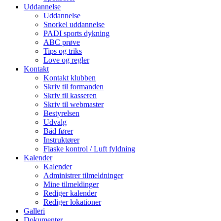
Uddannelse
Uddannelse
Snorkel uddannelse
PADI sports dykning
ABC prøve
Tips og triks
Love og regler
Kontakt
Kontakt klubben
Skriv til formanden
Skriv til kasseren
Skriv til webmaster
Bestyrelsen
Udvalg
Båd fører
Instruktører
Flaske kontrol / Luft fyldning
Kalender
Kalender
Administrer tilmeldninger
Mine tilmeldinger
Rediger kalender
Rediger lokationer
Galleri
Dokumenter