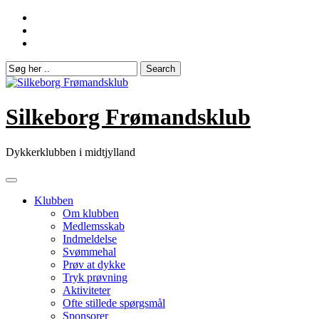
Skip
to
content
Silkeborg Frømandsklub
Dykkerklubben i midtjylland
Klubben
Om klubben
Medlemsskab
Indmeldelse
Svømmehal
Prøv at dykke
Tryk prøvning
Aktiviteter
Ofte stillede spørgsmål
Sponsorer