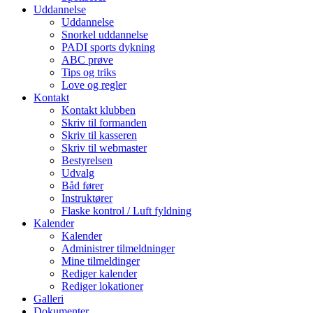
Uddannelse
Uddannelse
Snorkel uddannelse
PADI sports dykning
ABC prøve
Tips og triks
Love og regler
Kontakt
Kontakt klubben
Skriv til formanden
Skriv til kasseren
Skriv til webmaster
Bestyrelsen
Udvalg
Båd fører
Instruktører
Flaske kontrol / Luft fyldning
Kalender
Kalender
Administrer tilmeldninger
Mine tilmeldinger
Rediger kalender
Rediger lokationer
Galleri
Dokumenter