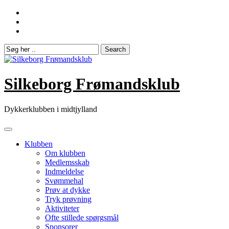
Skip
to
content
Silkeborg Frømandsklub
Dykkerklubben i midtjylland
Klubben
Om klubben
Medlemsskab
Indmeldelse
Svømmehal
Prøv at dykke
Tryk prøvning
Aktiviteter
Ofte stillede spørgsmål
Sponsorer