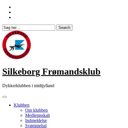
Skip
to
content
Silkeborg Frømandsklub
Dykkerklubben i midtjylland
Klubben
Om klubben
Medlemsskab
Indmeldelse
Svømmehal