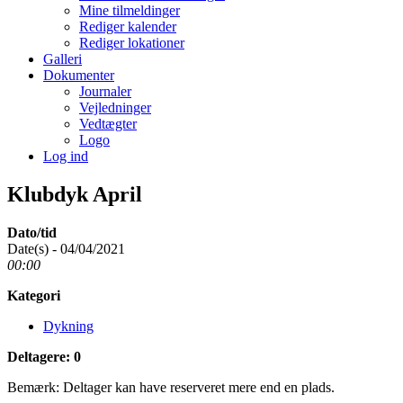
Mine tilmeldinger
Rediger kalender
Rediger lokationer
Galleri
Dokumenter
Journaler
Vejledninger
Vedtægter
Logo
Log ind
Klubdyk April
Dato/tid
Date(s) - 04/04/2021
00:00
Kategori
Dykning
Deltagere: 0
Bemærk: Deltager kan have reserveret mere end en plads.