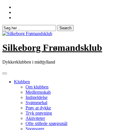
Skip
to
content
Silkeborg Frømandsklub
Dykkerklubben i midtjylland
Klubben
Om klubben
Medlemsskab
Indmeldelse
Svømmehal
Prøv at dykke
Tryk prøvning
Aktiviteter
Ofte stillede spørgsmål
Sponsorer