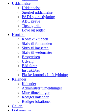
Uddannelse
Uddannelse
Snorkel uddannelse
PADI sports dykning
ABC prøve
Tips og triks
Love og regler
Kontakt
Kontakt klubben
Skriv til formanden
Skriv til kasseren
Skriv til webmaster
Bestyrelsen
Udvalg
Båd fører
Instruktører
Flaske kontrol / Luft fyldning
Kalender
Kalender
Administrer tilmeldninger
Mine tilmeldinger
Rediger kalender
Rediger lokationer
Galleri
Dokumenter