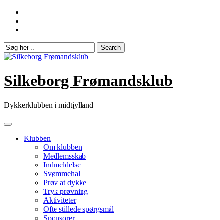
Skip
to
content
Silkeborg Frømandsklub
Dykkerklubben i midtjylland
Klubben
Om klubben
Medlemsskab
Indmeldelse
Svømmehal
Prøv at dykke
Tryk prøvning
Aktiviteter
Ofte stillede spørgsmål
Sponsorer