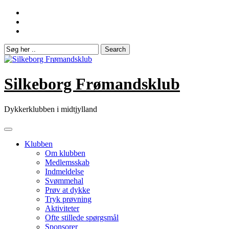
Skip
to
content
Silkeborg Frømandsklub
Dykkerklubben i midtjylland
Klubben
Om klubben
Medlemsskab
Indmeldelse
Svømmehal
Prøv at dykke
Tryk prøvning
Aktiviteter
Ofte stillede spørgsmål
Sponsorer