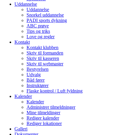
Uddannelse
Uddannelse
Snorkel uddannelse
PADI sports dykning
ABC prøve
Tips og triks
Love og regler
Kontakt
Kontakt klubben
Skriv til formanden
Skriv til kasseren
Skriv til webmaster
Bestyrelsen
Udvalg
Båd fører
Instruktører
Flaske kontrol / Luft fyldning
Kalender
Kalender
Administrer tilmeldninger
Mine tilmeldinger
Rediger kalender
Rediger lokationer
Galleri
Dokumenter