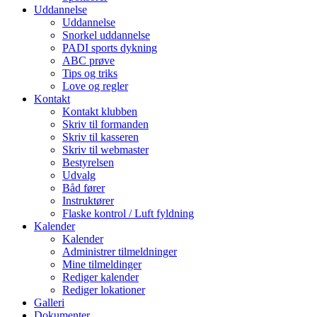
Uddannelse
Uddannelse
Snorkel uddannelse
PADI sports dykning
ABC prøve
Tips og triks
Love og regler
Kontakt
Kontakt klubben
Skriv til formanden
Skriv til kasseren
Skriv til webmaster
Bestyrelsen
Udvalg
Båd fører
Instruktører
Flaske kontrol / Luft fyldning
Kalender
Kalender
Administrer tilmeldninger
Mine tilmeldinger
Rediger kalender
Rediger lokationer
Galleri
Dokumenter