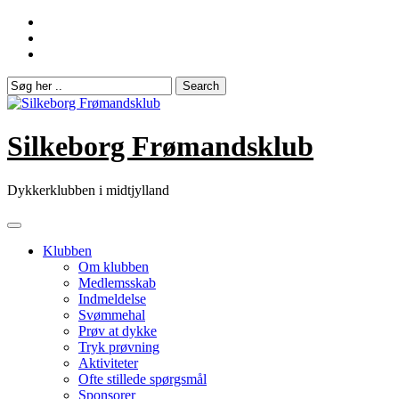
Skip
to
content
Silkeborg Frømandsklub
Dykkerklubben i midtjylland
Klubben
Om klubben
Medlemsskab
Indmeldelse
Svømmehal
Prøv at dykke
Tryk prøvning
Aktiviteter
Ofte stillede spørgsmål
Sponsorer