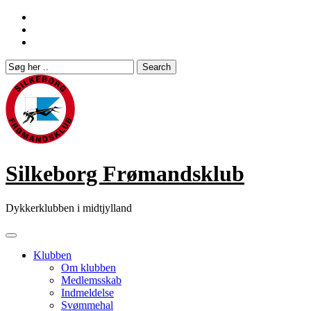
Skip
to
content
Silkeborg Frømandsklub
Dykkerklubben i midtjylland
Klubben
Om klubben
Medlemsskab
Indmeldelse
Svømmehal