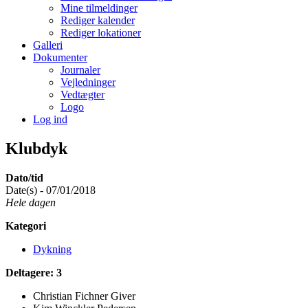
Mine tilmeldinger
Rediger kalender
Rediger lokationer
Galleri
Dokumenter
Journaler
Vejledninger
Vedtægter
Logo
Log ind
Klubdyk
Dato/tid
Date(s) - 07/01/2018
Hele dagen
Kategori
Dykning
Deltagere: 3
Christian Fichner Giver