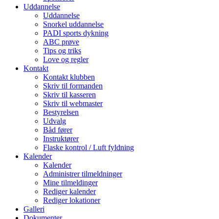
Uddannelse
Uddannelse
Snorkel uddannelse
PADI sports dykning
ABC prøve
Tips og triks
Love og regler
Kontakt
Kontakt klubben
Skriv til formanden
Skriv til kasseren
Skriv til webmaster
Bestyrelsen
Udvalg
Båd fører
Instruktører
Flaske kontrol / Luft fyldning
Kalender
Kalender
Administrer tilmeldninger
Mine tilmeldinger
Rediger kalender
Rediger lokationer
Galleri
Dokumenter