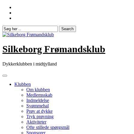
Skip
to
content
Silkeborg Frømandsklub
Dykkerklubben i midtjylland
Klubben
Om klubben
Medlemsskab
Indmeldelse
Svømmehal
Prøv at dykke
Tryk prøvning
Aktiviteter
Ofte stillede spørgsmål
Sponsorer