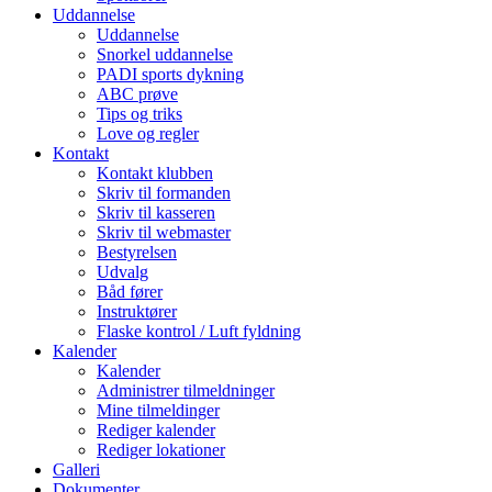
Uddannelse
Uddannelse
Snorkel uddannelse
PADI sports dykning
ABC prøve
Tips og triks
Love og regler
Kontakt
Kontakt klubben
Skriv til formanden
Skriv til kasseren
Skriv til webmaster
Bestyrelsen
Udvalg
Båd fører
Instruktører
Flaske kontrol / Luft fyldning
Kalender
Kalender
Administrer tilmeldninger
Mine tilmeldinger
Rediger kalender
Rediger lokationer
Galleri
Dokumenter