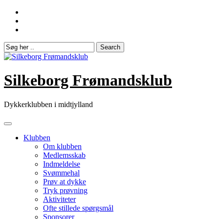
Skip
to
content
Silkeborg Frømandsklub
Dykkerklubben i midtjylland
Klubben
Om klubben
Medlemsskab
Indmeldelse
Svømmehal
Prøv at dykke
Tryk prøvning
Aktiviteter
Ofte stillede spørgsmål
Sponsorer