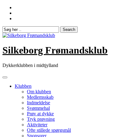
Skip
to
content
Silkeborg Frømandsklub
Dykkerklubben i midtjylland
Klubben
Om klubben
Medlemsskab
Indmeldelse
Svømmehal
Prøv at dykke
Tryk prøvning
Aktiviteter
Ofte stillede spørgsmål
Sponsorer