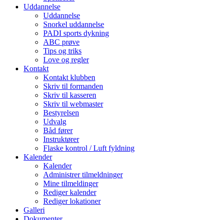
Uddannelse
Uddannelse
Snorkel uddannelse
PADI sports dykning
ABC prøve
Tips og triks
Love og regler
Kontakt
Kontakt klubben
Skriv til formanden
Skriv til kasseren
Skriv til webmaster
Bestyrelsen
Udvalg
Båd fører
Instruktører
Flaske kontrol / Luft fyldning
Kalender
Kalender
Administrer tilmeldninger
Mine tilmeldinger
Rediger kalender
Rediger lokationer
Galleri
Dokumenter