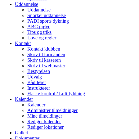
Uddannelse
Uddannelse
Snorkel uddannelse
PADI sports dykning
ABC prøve
Tips og triks
Love og regler
Kontakt
Kontakt klubben
Skriv til formanden
Skriv til kasseren
Skriv til webmaster
Bestyrelsen
Udvalg
Båd fører
Instruktører
Flaske kontrol / Luft fyldning
Kalender
Kalender
Administrer tilmeldninger
Mine tilmeldinger
Rediger kalender
Rediger lokationer
Galleri
Dokumenter