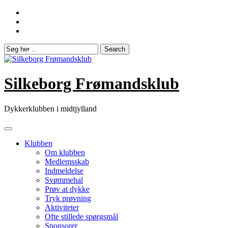
Skip
to
content
Silkeborg Frømandsklub
Dykkerklubben i midtjylland
Klubben
Om klubben
Medlemsskab
Indmeldelse
Svømmehal
Prøv at dykke
Tryk prøvning
Aktiviteter
Ofte stillede spørgsmål
Sponsorer