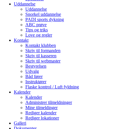
Uddannelse
Uddannelse
Snorkel uddannelse
PADI sports dykning
ABC prøve
Tips og triks
Love og regler
Kontakt
Kontakt klubben
Skriv til formanden
Skriv til kasseren
Skriv til webmaster
Bestyrelsen
Udvalg
Båd fører
Instruktører
Flaske kontrol / Luft fyldning
Kalender
Kalender
Administrer tilmeldninger
Mine tilmeldinger
Rediger kalender
Rediger lokationer
Galleri
Dokumenter