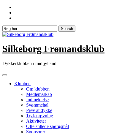
Skip
to
content
Silkeborg Frømandsklub
Dykkerklubben i midtjylland
Klubben
Om klubben
Medlemsskab
Indmeldelse
Svømmehal
Prøv at dykke
Tryk prøvning
Aktiviteter
Ofte stillede spørgsmål
Sponsorer