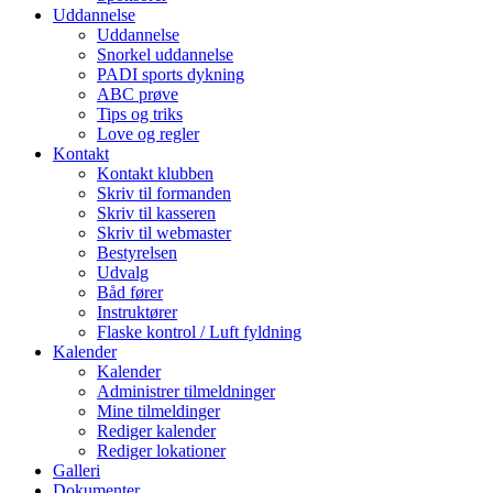
Uddannelse
Uddannelse
Snorkel uddannelse
PADI sports dykning
ABC prøve
Tips og triks
Love og regler
Kontakt
Kontakt klubben
Skriv til formanden
Skriv til kasseren
Skriv til webmaster
Bestyrelsen
Udvalg
Båd fører
Instruktører
Flaske kontrol / Luft fyldning
Kalender
Kalender
Administrer tilmeldninger
Mine tilmeldinger
Rediger kalender
Rediger lokationer
Galleri
Dokumenter