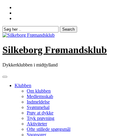
Skip
to
content
Silkeborg Frømandsklub
Dykkerklubben i midtjylland
Klubben
Om klubben
Medlemsskab
Indmeldelse
Svømmehal
Prøv at dykke
Tryk prøvning
Aktiviteter
Ofte stillede spørgsmål
Sponsorer