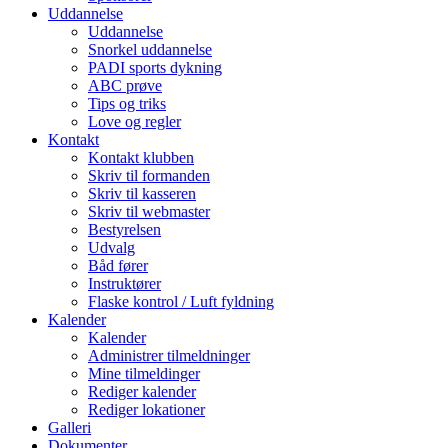
Uddannelse
Uddannelse
Snorkel uddannelse
PADI sports dykning
ABC prøve
Tips og triks
Love og regler
Kontakt
Kontakt klubben
Skriv til formanden
Skriv til kasseren
Skriv til webmaster
Bestyrelsen
Udvalg
Båd fører
Instruktører
Flaske kontrol / Luft fyldning
Kalender
Kalender
Administrer tilmeldninger
Mine tilmeldinger
Rediger kalender
Rediger lokationer
Galleri
Dokumenter