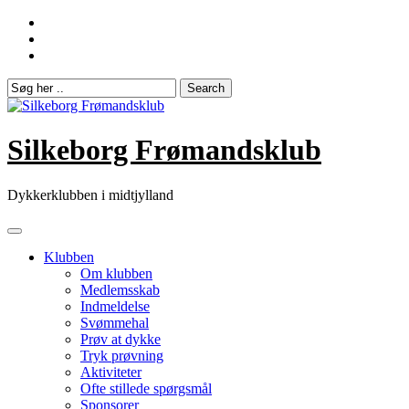
Skip
to
content
Silkeborg Frømandsklub
Dykkerklubben i midtjylland
Klubben
Om klubben
Medlemsskab
Indmeldelse
Svømmehal
Prøv at dykke
Tryk prøvning
Aktiviteter
Ofte stillede spørgsmål
Sponsorer