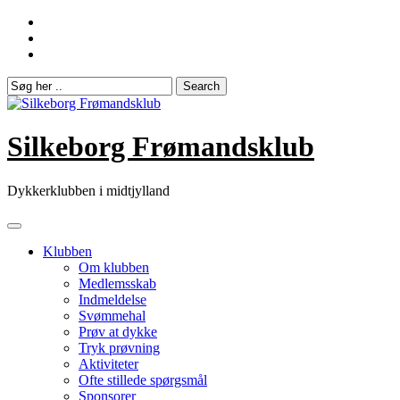
Skip
to
content
Silkeborg Frømandsklub
Dykkerklubben i midtjylland
Klubben
Om klubben
Medlemsskab
Indmeldelse
Svømmehal
Prøv at dykke
Tryk prøvning
Aktiviteter
Ofte stillede spørgsmål
Sponsorer