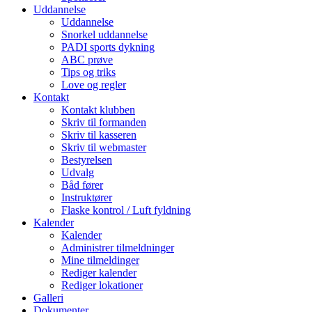
Uddannelse
Uddannelse
Snorkel uddannelse
PADI sports dykning
ABC prøve
Tips og triks
Love og regler
Kontakt
Kontakt klubben
Skriv til formanden
Skriv til kasseren
Skriv til webmaster
Bestyrelsen
Udvalg
Båd fører
Instruktører
Flaske kontrol / Luft fyldning
Kalender
Kalender
Administrer tilmeldninger
Mine tilmeldinger
Rediger kalender
Rediger lokationer
Galleri
Dokumenter