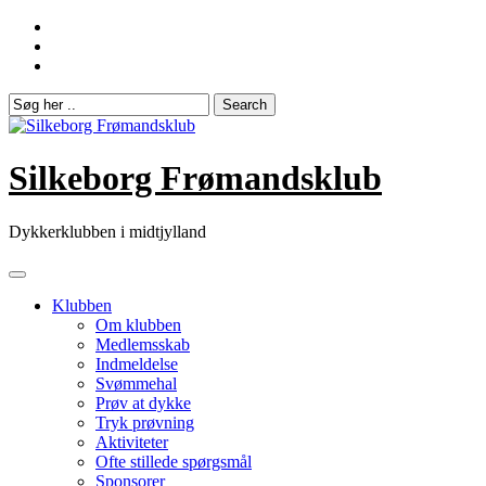
Skip
to
content
Silkeborg Frømandsklub
Dykkerklubben i midtjylland
Klubben
Om klubben
Medlemsskab
Indmeldelse
Svømmehal
Prøv at dykke
Tryk prøvning
Aktiviteter
Ofte stillede spørgsmål
Sponsorer