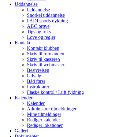
Uddannelse
Uddannelse
Snorkel uddannelse
PADI sports dykning
ABC prøve
Tips og triks
Love og regler
Kontakt
Kontakt klubben
Skriv til formanden
Skriv til kasseren
Skriv til webmaster
Bestyrelsen
Udvalg
Båd fører
Instruktører
Flaske kontrol / Luft fyldning
Kalender
Kalender
Administrer tilmeldninger
Mine tilmeldinger
Rediger kalender
Rediger lokationer
Galleri
Dokumenter