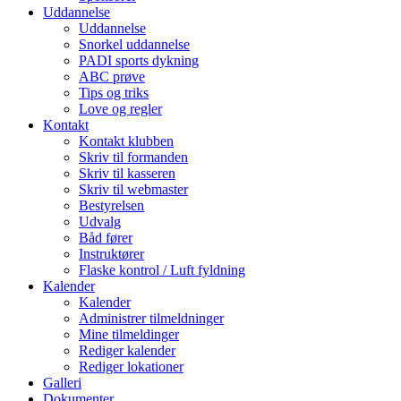
Uddannelse
Uddannelse
Snorkel uddannelse
PADI sports dykning
ABC prøve
Tips og triks
Love og regler
Kontakt
Kontakt klubben
Skriv til formanden
Skriv til kasseren
Skriv til webmaster
Bestyrelsen
Udvalg
Båd fører
Instruktører
Flaske kontrol / Luft fyldning
Kalender
Kalender
Administrer tilmeldninger
Mine tilmeldinger
Rediger kalender
Rediger lokationer
Galleri
Dokumenter