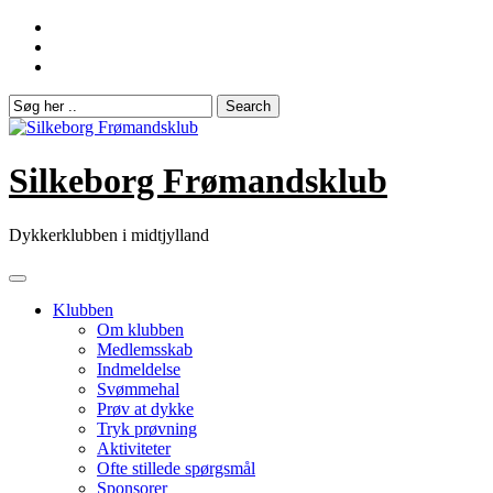
Skip
to
content
Silkeborg Frømandsklub
Dykkerklubben i midtjylland
Klubben
Om klubben
Medlemsskab
Indmeldelse
Svømmehal
Prøv at dykke
Tryk prøvning
Aktiviteter
Ofte stillede spørgsmål
Sponsorer