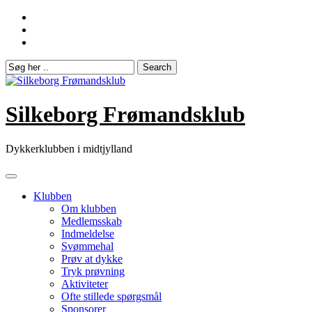
Skip
to
content
Silkeborg Frømandsklub
Dykkerklubben i midtjylland
Klubben
Om klubben
Medlemsskab
Indmeldelse
Svømmehal
Prøv at dykke
Tryk prøvning
Aktiviteter
Ofte stillede spørgsmål
Sponsorer