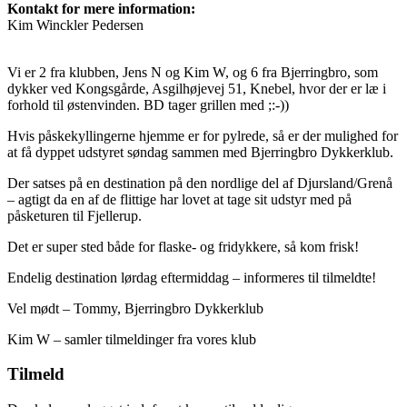
Kontakt for mere information:
Kim Winckler Pedersen
Vi er 2 fra klubben, Jens N og Kim W, og 6 fra Bjerringbro, som
dykker ved Kongsgårde, Asgilhøjevej 51, Knebel, hvor der er læ i
forhold til østenvinden. BD tager grillen med ;:-))
Hvis påskekyllingerne hjemme er for pylrede, så er der mulighed for
at få dyppet udstyret søndag sammen med Bjerringbro Dykkerklub.
Der satses på en destination på den nordlige del af Djursland/Grenå
– agtigt da en af de flittige har lovet at tage sit udstyr med på
påsketuren til Fjellerup.
Det er super sted både for flaske- og fridykkere, så kom frisk!
Endelig destination lørdag eftermiddag – informeres til tilmeldte!
Vel mødt – Tommy, Bjerringbro Dykkerklub
Kim W – samler tilmeldinger fra vores klub
Tilmeld