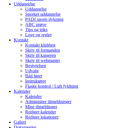
Uddannelse
Uddannelse
Snorkel uddannelse
PADI sports dykning
ABC prøve
Tips og triks
Love og regler
Kontakt
Kontakt klubben
Skriv til formanden
Skriv til kasseren
Skriv til webmaster
Bestyrelsen
Udvalg
Båd fører
Instruktører
Flaske kontrol / Luft fyldning
Kalender
Kalender
Administrer tilmeldninger
Mine tilmeldinger
Rediger kalender
Rediger lokationer
Galleri
Dokumenter