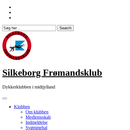
Skip
to
content
Silkeborg Frømandsklub
Dykkerklubben i midtjylland
Klubben
Om klubben
Medlemsskab
Indmeldelse
Svømmehal