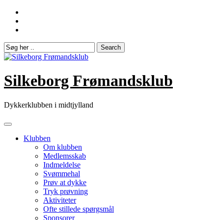
Skip
to
content
Silkeborg Frømandsklub
Dykkerklubben i midtjylland
Klubben
Om klubben
Medlemsskab
Indmeldelse
Svømmehal
Prøv at dykke
Tryk prøvning
Aktiviteter
Ofte stillede spørgsmål
Sponsorer