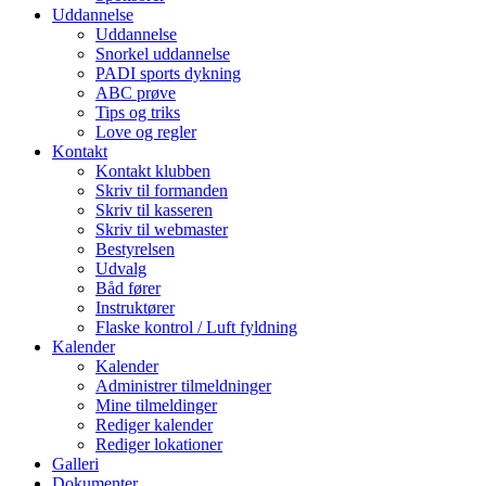
Uddannelse
Uddannelse
Snorkel uddannelse
PADI sports dykning
ABC prøve
Tips og triks
Love og regler
Kontakt
Kontakt klubben
Skriv til formanden
Skriv til kasseren
Skriv til webmaster
Bestyrelsen
Udvalg
Båd fører
Instruktører
Flaske kontrol / Luft fyldning
Kalender
Kalender
Administrer tilmeldninger
Mine tilmeldinger
Rediger kalender
Rediger lokationer
Galleri
Dokumenter