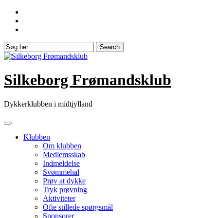
Skip
to
content
Silkeborg Frømandsklub
Dykkerklubben i midtjylland
Klubben
Om klubben
Medlemsskab
Indmeldelse
Svømmehal
Prøv at dykke
Tryk prøvning
Aktiviteter
Ofte stillede spørgsmål
Sponsorer