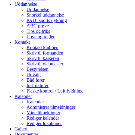
Uddannelse
Uddannelse
Snorkel uddannelse
PADI sports dykning
ABC prøve
Tips og triks
Love og regler
Kontakt
Kontakt klubben
Skriv til formanden
Skriv til kasseren
Skriv til webmaster
Bestyrelsen
Udvalg
Båd fører
Instruktører
Flaske kontrol / Luft fyldning
Kalender
Kalender
Administrer tilmeldninger
Mine tilmeldinger
Rediger kalender
Rediger lokationer
Galleri
Dokumenter