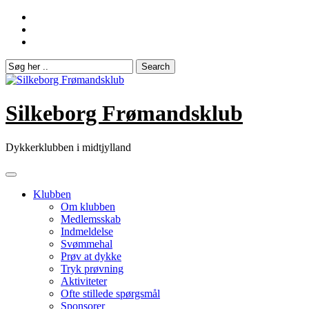
Skip
to
content
Silkeborg Frømandsklub
Dykkerklubben i midtjylland
Klubben
Om klubben
Medlemsskab
Indmeldelse
Svømmehal
Prøv at dykke
Tryk prøvning
Aktiviteter
Ofte stillede spørgsmål
Sponsorer