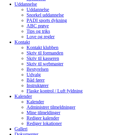
Uddannelse
Uddannelse
Snorkel uddannelse
PADI sports dykning
ABC prøve
Tips og triks
Love og regler
Kontakt
Kontakt klubben
Skriv til formanden
Skriv til kasseren
Skriv til webmaster
Bestyrelsen
Udvalg
Båd fører
Instruktører
Flaske kontrol / Luft fyldning
Kalender
Kalender
Administrer tilmeldninger
Mine tilmeldinger
Rediger kalender
Rediger lokationer
Galleri
Dokumenter