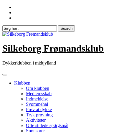
Skip
to
content
Silkeborg Frømandsklub
Dykkerklubben i midtjylland
Klubben
Om klubben
Medlemsskab
Indmeldelse
Svømmehal
Prøv at dykke
Tryk prøvning
Aktiviteter
Ofte stillede spørgsmål
Sponsorer