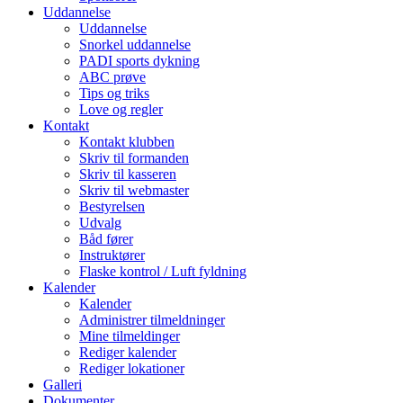
Uddannelse
Uddannelse
Snorkel uddannelse
PADI sports dykning
ABC prøve
Tips og triks
Love og regler
Kontakt
Kontakt klubben
Skriv til formanden
Skriv til kasseren
Skriv til webmaster
Bestyrelsen
Udvalg
Båd fører
Instruktører
Flaske kontrol / Luft fyldning
Kalender
Kalender
Administrer tilmeldninger
Mine tilmeldinger
Rediger kalender
Rediger lokationer
Galleri
Dokumenter