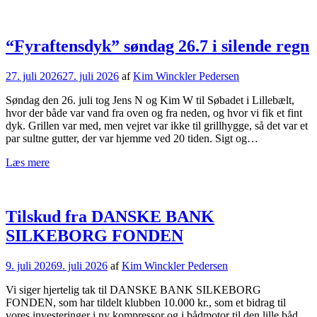
“Fyraftensdyk” søndag 26.7 i silende regn
27. juli 2026
27. juli 2026
af
Kim Winckler Pedersen
Søndag den 26. juli tog Jens N og Kim W til Søbadet i Lillebælt,
hvor der både var vand fra oven og fra neden, og hvor vi fik et fint
dyk. Grillen var med, men vejret var ikke til grillhygge, så det var et
par sultne gutter, der var hjemme ved 20 tiden. Sigt og…
Læs mere
Tilskud fra DANSKE BANK
SILKEBORG FONDEN
9. juli 2026
9. juli 2026
af
Kim Winckler Pedersen
Vi siger hjertelig tak til DANSKE BANK SILKEBORG
FONDEN, som har tildelt klubben 10.000 kr., som et bidrag til
vores investeringer i ny kompressor og i bådmotor til den lille båd.