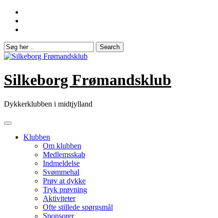
Skip
to
content
Silkeborg Frømandsklub
Dykkerklubben i midtjylland
Klubben
Om klubben
Medlemsskab
Indmeldelse
Svømmehal
Prøv at dykke
Tryk prøvning
Aktiviteter
Ofte stillede spørgsmål
Sponsorer