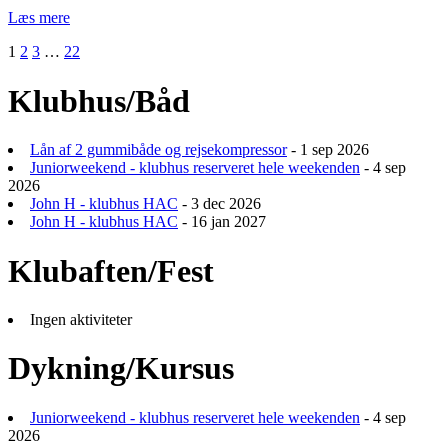
Læs mere
Indlægsinddeling
1
2
3
…
22
Klubhus/Båd
Lån af 2 gummibåde og rejsekompressor
- 1 sep 2026
Juniorweekend - klubhus reserveret hele weekenden
- 4 sep
2026
John H - klubhus HAC
- 3 dec 2026
John H - klubhus HAC
- 16 jan 2027
Klubaften/Fest
Ingen aktiviteter
Dykning/Kursus
Juniorweekend - klubhus reserveret hele weekenden
- 4 sep
2026