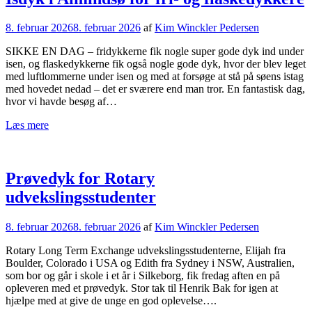
8. februar 2026
8. februar 2026
af
Kim Winckler Pedersen
SIKKE EN DAG – fridykkerne fik nogle super gode dyk ind under
isen, og flaskedykkerne fik også nogle gode dyk, hvor der blev leget
med luftlommerne under isen og med at forsøge at stå på søens istag
med hovedet nedad – det er sværere end man tror. En fantastisk dag,
hvor vi havde besøg af…
Læs mere
Prøvedyk for Rotary
udvekslingsstudenter
8. februar 2026
8. februar 2026
af
Kim Winckler Pedersen
Rotary Long Term Exchange udvekslingsstudenterne, Elijah fra
Boulder, Colorado i USA og Edith fra Sydney i NSW, Australien,
som bor og går i skole i et år i Silkeborg, fik fredag aften en på
opleveren med et prøvedyk. Stor tak til Henrik Bak for igen at
hjælpe med at give de unge en god oplevelse….