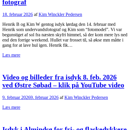
fotograf
18. februar 2026
af
Kim Winckler Pedersen
Henrik B og Kim W gentog isdyk lørdag den 14. februar med
Henrik som undervandsfotograf og Kim som “fotomodel”. Vi var
begunstiget af sol fra næsten skyfri himmel, så der kom mere lys ned
end den forrige weekend. Hullet var frosset til, så økse mm måtte i
gang for at lave hul igen. Henrik fik…
Læs mere
Video og billeder fra isdyk 8. feb. 2026
ved Østre Søbad – klik på YouTube video
9. februar 2026
9. februar 2026
af
Kim Winckler Pedersen
Læs mere
Isdyk i Almindsø for fri- og flaskedykkere