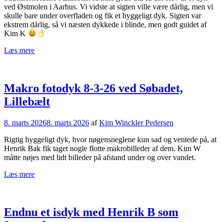
ved Østmolen i Aarhus. Vi vidste at sigten ville være dårlig, men vi
skulle bare under overfladen og fik et hyggeligt dyk. Sigten var
ekstrem dårlig, så vi næsten dykkede i blinde, men godt guidet af
Kim K
Læs mere
Makro fotodyk 8-3-26 ved Søbadet,
Lillebælt
8. marts 2026
8. marts 2026
af
Kim Winckler Pedersen
Rigtig hyggeligt dyk, hvor nøgensneglene kun sad og ventede på, at
Henrik Bak fik taget nogle flotte makrobilleder af dem. Kim W
måtte nøjes med lidt billeder på afstand under og over vandet.
Læs mere
Endnu et isdyk med Henrik B som