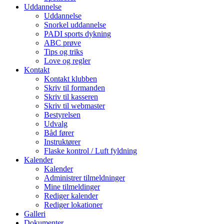
Uddannelse
Uddannelse
Snorkel uddannelse
PADI sports dykning
ABC prøve
Tips og triks
Love og regler
Kontakt
Kontakt klubben
Skriv til formanden
Skriv til kasseren
Skriv til webmaster
Bestyrelsen
Udvalg
Båd fører
Instruktører
Flaske kontrol / Luft fyldning
Kalender
Kalender
Administrer tilmeldninger
Mine tilmeldinger
Rediger kalender
Rediger lokationer
Galleri
Dokumenter