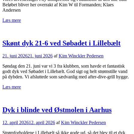
Beløbet bliver her overrakt af Kim W til Formanden; Klaes
Andersen
Læs mere
Skønt dyk 21-6 ved Søbadet i Lillebælt
21. juni 2026
21. juni 2026
af
Kim Winckler Pedersen
Søndag den 21. juni var vi 3 fra klubben, som havde et fantastisk
godt dyk ved Søbadet i Lillebælt. God sigt og helt strømstille vand
på dybden. Vi afsluttede som sædvanlig med after-dive-grill hygge.
Læs mere
Dyk i blinde ved Østmolen i Aarhus
12. april 2026
12. april 2026
af
Kim Winckler Pedersen
Strømforholdene i Lillebælt så ikke gode ud, så det blev til et dyk