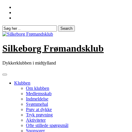
Skip
to
content
Silkeborg Frømandsklub
Dykkerklubben i midtjylland
Klubben
Om klubben
Medlemsskab
Indmeldelse
Svømmehal
Prøv at dykke
Tryk prøvning
Aktiviteter
Ofte stillede spørgsmål
Sponsorer