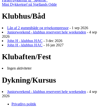
Indlægsnavigation
Fælles dykkertur til ”Søjlerne”
Mini Dykkertræf på Sjællands Odde
Klubhus/Båd
Lån af 2 gummibåde og rejsekompressor
- 1 sep 2026
Juniorweekend - klubhus reserveret hele weekenden
- 4 sep
2026
John H - klubhus HAC
- 3 dec 2026
John H - klubhus HAC
- 16 jan 2027
Klubaften/Fest
Ingen aktiviteter
Dykning/Kursus
Juniorweekend - klubhus reserveret hele weekenden
- 4 sep
2026
Privatlivs politik