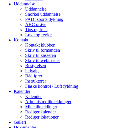
Uddannelse
Uddannelse
Snorkel uddannelse
PADI sports dykning
ABC prøve
Tips og triks
Love og regler
Kontakt
Kontakt klubben
Skriv til formanden
Skriv til kasseren
Skriv til webmaster
Bestyrelsen
Udvalg
Båd fører
Instruktører
Flaske kontrol / Luft fyldning
Kalender
Kalender
Administrer tilmeldninger
Mine tilmeldinger
Rediger kalender
Rediger lokationer
Galleri
Dokumenter