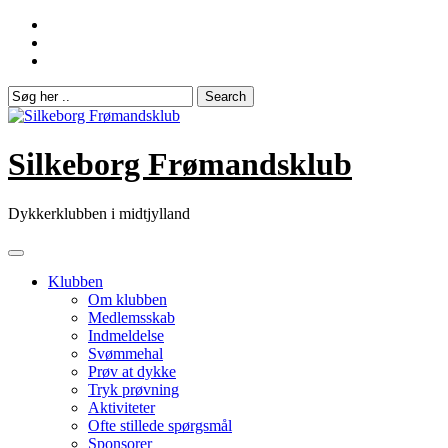
Skip
to
content
Silkeborg Frømandsklub
Dykkerklubben i midtjylland
Klubben
Om klubben
Medlemsskab
Indmeldelse
Svømmehal
Prøv at dykke
Tryk prøvning
Aktiviteter
Ofte stillede spørgsmål
Sponsorer