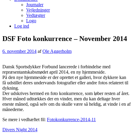
Journaler
Vejledninger
Vedtægter
Logo
Log ind
DSF Foto konkurrence – November 2014
6. november 2014
af
Ole Aggerholm
Dansk Sportsdykker Forbund lancerede i forbindelse med
repræsentantskabsmødet april 2014, en ny hjemmeside.
På den nye hjemmeside er der oprettet et galleri, hvor dykkere kan
få udstillet deres undervands fotografier eller andre fotos relateret til
dykning.
Der udskrives hermed en foto konkurrence, som løber resten af året.
Hver måned udtrækkes der en vinder, men du kan deltage hver
eneste måned, også selv om du skulle være så heldig, at vinde i en af
månederne.
Se mere i vedhæftet fil:
Fotokonkurrence-2014-11
Indlægsnavigation
Divers Night 2014