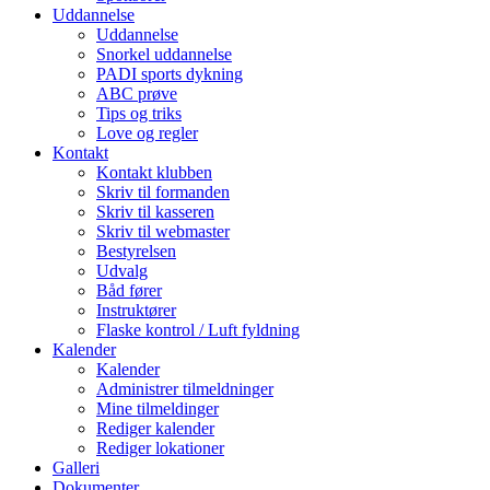
Uddannelse
Uddannelse
Snorkel uddannelse
PADI sports dykning
ABC prøve
Tips og triks
Love og regler
Kontakt
Kontakt klubben
Skriv til formanden
Skriv til kasseren
Skriv til webmaster
Bestyrelsen
Udvalg
Båd fører
Instruktører
Flaske kontrol / Luft fyldning
Kalender
Kalender
Administrer tilmeldninger
Mine tilmeldinger
Rediger kalender
Rediger lokationer
Galleri
Dokumenter