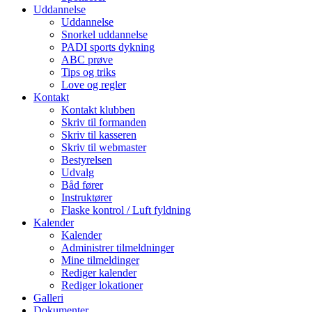
Uddannelse
Uddannelse
Snorkel uddannelse
PADI sports dykning
ABC prøve
Tips og triks
Love og regler
Kontakt
Kontakt klubben
Skriv til formanden
Skriv til kasseren
Skriv til webmaster
Bestyrelsen
Udvalg
Båd fører
Instruktører
Flaske kontrol / Luft fyldning
Kalender
Kalender
Administrer tilmeldninger
Mine tilmeldinger
Rediger kalender
Rediger lokationer
Galleri
Dokumenter