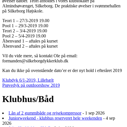
øvelser datoer. Teori afholdes i vores klublokaler på
Almindsøvænget, Silkeborg. De praktiske øvelser i svømmehallen
på Silkeborg Højskole.
Teori 1 – 27/3-2019 19.00
Pool 1 – 29/3-2019 19.00
Teori 2 – 3/4-2019 19.00
Pool 2 – 5/4-2019 19.00
Åbenvand 1 – aftales på kurset
Åbenvand 2 – aftales på kurset
Vil du vide mere, så kontakt Ole på email:
formanden@silkeborgdykkerklub.dk
Kan du ikke på ovenstående dato’er er der nyt hold i efteråret 2019
Indlægsnavigation
Klubdyk 6/1-2019, Lillebælt
Prøvedyk på outdoorshow 2019
Klubhus/Båd
Lån af 2 gummibåde og rejsekompressor
- 1 sep 2026
Juniorweekend - klubhus reserveret hele weekenden
- 4 sep
2026