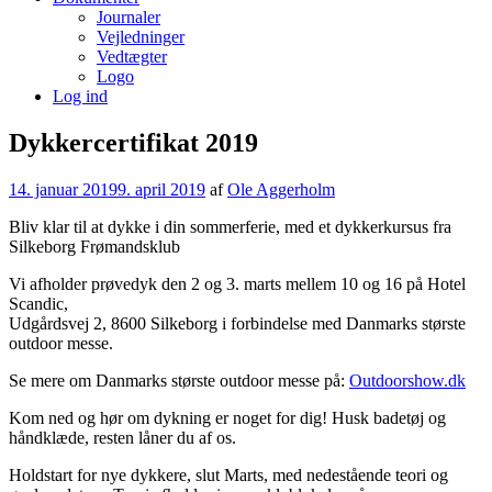
Journaler
Vejledninger
Vedtægter
Logo
Log ind
Dykkercertifikat 2019
14. januar 2019
9. april 2019
af
Ole Aggerholm
Bliv klar til at dykke i din sommerferie, med et dykkerkursus fra
Silkeborg Frømandsklub
Vi afholder prøvedyk den 2 og 3. marts mellem 10 og 16 på Hotel
Scandic,
Udgårdsvej 2, 8600 Silkeborg i forbindelse med Danmarks største
outdoor messe.
Se mere om Danmarks største outdoor messe på:
Outdoorshow.dk
Kom ned og hør om dykning er noget for dig! Husk badetøj og
håndklæde, resten låner du af os.
Holdstart for nye dykkere, slut Marts, med nedestående teori og