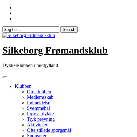
Skip
to
content
Silkeborg Frømandsklub
Dykkerklubben i midtjylland
Klubben
Om klubben
Medlemsskab
Indmeldelse
Svømmehal
Prøv at dykke
Tryk prøvning
Aktiviteter
Ofte stillede spørgsmål
Sponsorer