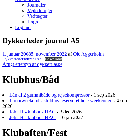
Journaler
Vejledninger
Vedtægter
Logo
Log ind
Dykkerleder journal A5
1. januar 2008
5. november 2022
af
Ole Aggerholm
DykkerlederJournal A5
Download
Indlægsnavigation
Årligt eftersyn af dykkerflaske
Klubhus/Båd
Lån af 2 gummibåde og rejsekompressor
- 1 sep 2026
Juniorweekend - klubhus reserveret hele weekenden
- 4 sep
2026
John H - klubhus HAC
- 3 dec 2026
John H - klubhus HAC
- 16 jan 2027
Klubaften/Fest