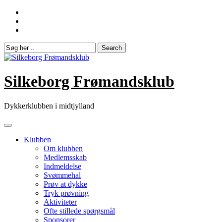
Skip
to
content
Silkeborg Frømandsklub
Dykkerklubben i midtjylland
Klubben
Om klubben
Medlemsskab
Indmeldelse
Svømmehal
Prøv at dykke
Tryk prøvning
Aktiviteter
Ofte stillede spørgsmål
Sponsorer