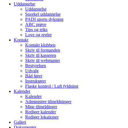
Uddannelse
Uddannelse
Snorkel uddannelse
PADI sports dykning
ABC prøve
Tips og triks
Love og regler
Kontakt
Kontakt klubben
Skriv til formanden
Skriv til kasseren
Skriv til webmaster
Bestyrelsen
Udvalg
Båd fører
Instruktører
Flaske kontrol / Luft fyldning
Kalender
Kalender
Administrer tilmeldninger
Mine tilmeldinger
Rediger kalender
Rediger lokationer
Galleri
Dokumenter