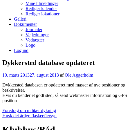
Mine tilmeldinger
Rediger kalender
Rediger lokationer
Galleri
Dokumenter
Journaler
Vejledninger
Vedtægter
Logo
Log ind
Dykkersted database opdateret
10. marts 2013
27. august 2013
af
Ole Aggerholm
Dykkersted databasen er opdateret med masser af nye positioner og
beskrivelser.
Hvis du kender et godt sted, så send webmaster information og GPS
position
Indlægsnavigation
Foredrag om militær dykning
Husk det årlige flaskeeftersyn
Klubhus/Båd