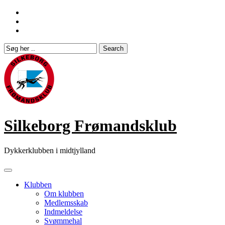
Skip
to
content
Silkeborg Frømandsklub
Dykkerklubben i midtjylland
Klubben
Om klubben
Medlemsskab
Indmeldelse
Svømmehal