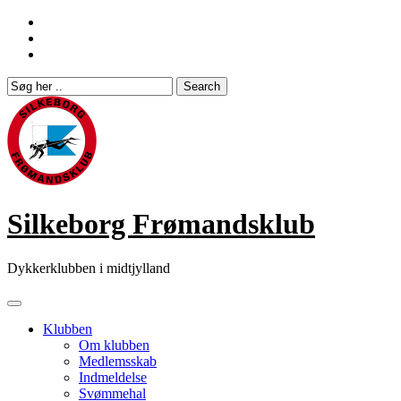
Skip
to
content
Silkeborg Frømandsklub
Dykkerklubben i midtjylland
Klubben
Om klubben
Medlemsskab
Indmeldelse
Svømmehal