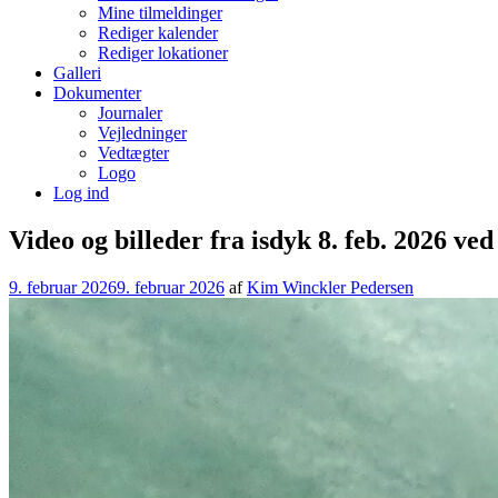
Mine tilmeldinger
Rediger kalender
Rediger lokationer
Galleri
Dokumenter
Journaler
Vejledninger
Vedtægter
Logo
Log ind
Video og billeder fra isdyk 8. feb. 2026 v
9. februar 2026
9. februar 2026
af
Kim Winckler Pedersen