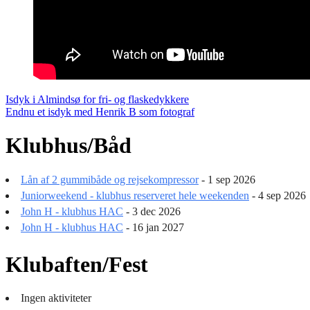
Indlægsnavigation
Isdyk i Almindsø for fri- og flaskedykkere
Endnu et isdyk med Henrik B som fotograf
Klubhus/Båd
Lån af 2 gummibåde og rejsekompressor
- 1 sep 2026
Juniorweekend - klubhus reserveret hele weekenden
- 4 sep 2026
John H - klubhus HAC
- 3 dec 2026
John H - klubhus HAC
- 16 jan 2027
Klubaften/Fest
Ingen aktiviteter