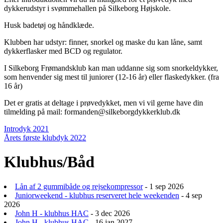
dykkerudstyr i svømmehallen på Silkeborg Højskole.
Husk badetøj og håndklæde.
Klubben har udstyr: finner, snorkel og maske du kan låne, samt
dykkerflasker med BCD og regulator.
I Silkeborg Frømandsklub kan man uddanne sig som snorkeldykker,
som henvender sig mest til juniorer (12-16 år) eller flaskedykker. (fra
16 år)
Det er gratis at deltage i prøvedykket, men vi vil gerne have din
tilmelding på mail: formanden@silkeborgdykkerklub.dk
Indlægsnavigation
Introdyk 2021
Årets første klubdyk 2022
Klubhus/Båd
Lån af 2 gummibåde og rejsekompressor
- 1 sep 2026
Juniorweekend - klubhus reserveret hele weekenden
- 4 sep
2026
John H - klubhus HAC
- 3 dec 2026
John H - klubhus HAC
- 16 jan 2027