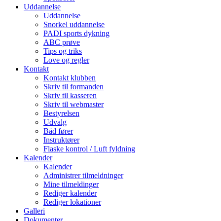
Uddannelse
Uddannelse
Snorkel uddannelse
PADI sports dykning
ABC prøve
Tips og triks
Love og regler
Kontakt
Kontakt klubben
Skriv til formanden
Skriv til kasseren
Skriv til webmaster
Bestyrelsen
Udvalg
Båd fører
Instruktører
Flaske kontrol / Luft fyldning
Kalender
Kalender
Administrer tilmeldninger
Mine tilmeldinger
Rediger kalender
Rediger lokationer
Galleri
Dokumenter