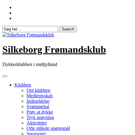
Skip
to
content
Silkeborg Frømandsklub
Dykkerklubben i midtjylland
Klubben
Om klubben
Medlemsskab
Indmeldelse
Svømmehal
Prøv at dykke
Tryk prøvning
Aktiviteter
Ofte stillede spørgsmål
Sponsorer