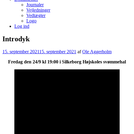
Journaler
Vejledninger
Vedtægter
Logo
Log ind
Introdyk
15. september 2021
15. september 2021
af
Ole Aggerholm
Fredag den 24/9 kl 19:00 i Silkeborg Højskoles svømmehal