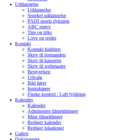
Uddannelse
Uddannelse
Snorkel uddannelse
PADI sports dykning
ABC prøve
Tips og triks
Love og regler
Kontakt
Kontakt klubben
Skriv til formanden
Skriv til kasseren
Skriv til webmaster
Bestyrelsen
Udvalg
Båd fører
Instruktører
Flaske kontrol / Luft fyldning
Kalender
Kalender
Administrer tilmeldninger
Mine tilmeldinger
Rediger kalender
Rediger lokationer
Galleri
Dokumenter