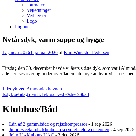
Journaler
Vejledninger
Vedtægter
Logo
Log ind
Nytårsdyk, varm suppe og hygge
1. januar 2026
1. januar 2026
af
Kim Winckler Pedersen
Tirsdag den 30. december havde vi årets sidste dyk, som var i Almind
alle – vi ses over og under overfladen i det nye år, hvor vi starter med
Indlægsnavigation
Juledyk ved Ammoniakhavnen
Isdyk søndag den 8. februar ved Østre Søbad
Klubhus/Båd
Lån af 2 gummibåde og rejsekompressor
- 1 sep 2026
Juniorweekend - klubhus reserveret hele weekenden
- 4 sep 2026
John H - klubhus HAC
- 3 dec 2026