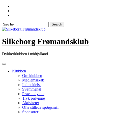
Skip
to
content
Silkeborg Frømandsklub
Dykkerklubben i midtjylland
Klubben
Om klubben
Medlemsskab
Indmeldelse
Svømmehal
Prøv at dykke
Tryk prøvning
Aktiviteter
Ofte stillede spørgsmål
Sponsorer