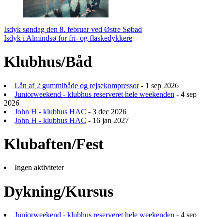
Indlægsnavigation
Isdyk søndag den 8. februar ved Østre Søbad
Isdyk i Almindsø for fri- og flaskedykkere
Klubhus/Båd
Lån af 2 gummibåde og rejsekompressor
- 1 sep 2026
Juniorweekend - klubhus reserveret hele weekenden
- 4 sep
2026
John H - klubhus HAC
- 3 dec 2026
John H - klubhus HAC
- 16 jan 2027
Klubaften/Fest
Ingen aktiviteter
Dykning/Kursus
Juniorweekend - klubhus reserveret hele weekenden
- 4 sep