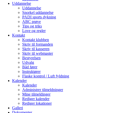
Uddannelse
Uddannelse
Snorkel uddannelse
PADI sports dykning
ABC prøve
Tips og triks
Love og regler
Kontakt
Kontakt klubben
Skriv til formanden
Skriv til kasseren
Skriv til webmaster
Bestyrelsen
Udvalg
Båd fører
Instruktører
Flaske kontrol / Luft fyldning
Kalender
Kalender
Administrer tilmeldninger
Mine tilmeldinger
Rediger kalender
Rediger lokationer
Galleri
Dokumenter