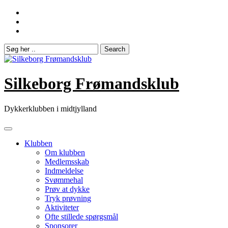
Skip
to
content
Silkeborg Frømandsklub
Dykkerklubben i midtjylland
Klubben
Om klubben
Medlemsskab
Indmeldelse
Svømmehal
Prøv at dykke
Tryk prøvning
Aktiviteter
Ofte stillede spørgsmål
Sponsorer