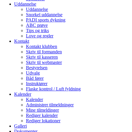
Uddannelse
Uddannelse
Snorkel uddannelse
PADI sports dykning
ABC prøve
Tips og triks
Love og regler
Kontakt
Kontakt klubben
Skriv til formanden
Skriv til kasseren
Skriv til webmaster
Bestyrelsen
Udvalg
Båd fører
Instruktører
Flaske kontrol / Luft fyldning
Kalender
Kalender
Administrer tilmeldninger
Mine tilmeldinger
Rediger kalender
Rediger lokationer
Galleri
Dokumenter