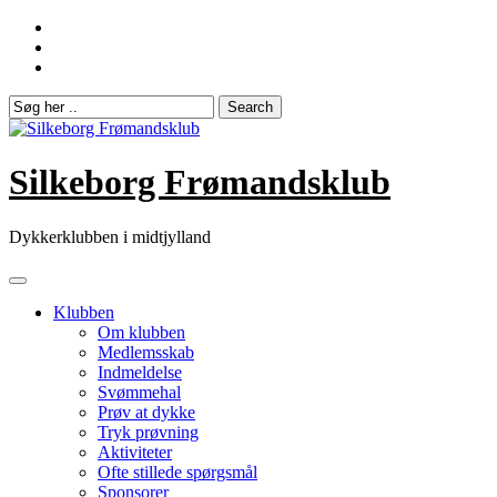
Skip
to
content
Silkeborg Frømandsklub
Dykkerklubben i midtjylland
Klubben
Om klubben
Medlemsskab
Indmeldelse
Svømmehal
Prøv at dykke
Tryk prøvning
Aktiviteter
Ofte stillede spørgsmål
Sponsorer