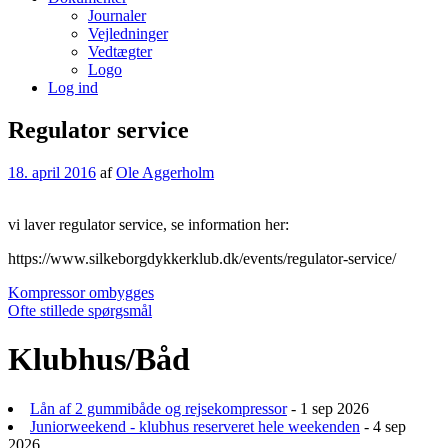
Journaler
Vejledninger
Vedtægter
Logo
Log ind
Regulator service
18. april 2016
af
Ole Aggerholm
vi laver regulator service, se information her:
https://www.silkeborgdykkerklub.dk/events/regulator-service/
Indlægsnavigation
Kompressor ombygges
Ofte stillede spørgsmål
Klubhus/Båd
Lån af 2 gummibåde og rejsekompressor
- 1 sep 2026
Juniorweekend - klubhus reserveret hele weekenden
- 4 sep
2026