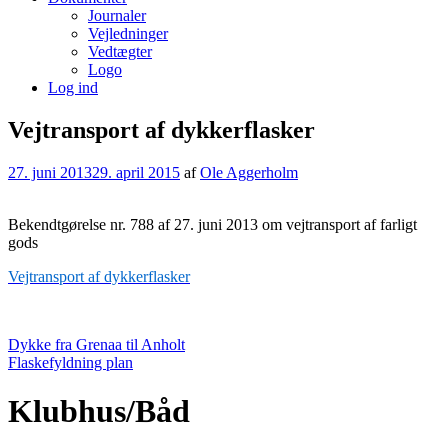
Journaler
Vejledninger
Vedtægter
Logo
Log ind
Vejtransport af dykkerflasker
27. juni 2013
29. april 2015
af
Ole Aggerholm
Bekendtgørelse nr. 788 af 27. juni 2013 om vejtransport af farligt
gods
Vejtransport af dykkerflasker
Indlægsnavigation
Dykke fra Grenaa til Anholt
Flaskefyldning plan
Klubhus/Båd