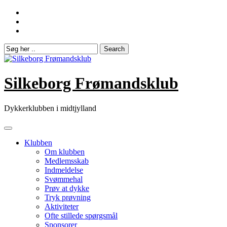
Skip
to
content
Silkeborg Frømandsklub
Dykkerklubben i midtjylland
Klubben
Om klubben
Medlemsskab
Indmeldelse
Svømmehal
Prøv at dykke
Tryk prøvning
Aktiviteter
Ofte stillede spørgsmål
Sponsorer