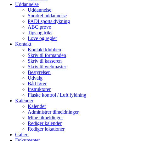
Uddannelse
Uddannelse
Snorkel uddannelse
PADI sports dykning
ABC prøve
Tips og triks
Love og regler
Kontakt
Kontakt klubben
Skriv til formanden
Skriv til kasseren
Skriv til webmaster
Bestyrelsen
Udvalg
Båd fører
Instruktører
Flaske kontrol / Luft fyldning
Kalender
Kalender
Administrer tilmeldninger
Mine tilmeldinger
Rediger kalender
Rediger lokationer
Galleri
Dokumenter